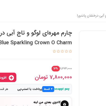
ج آبی درخشان پاندورا
چارم مهره‌ای لوگو و تاج آبی در
Blue Sparkling Crown O Charm
9,273,000
16%
7,800,000
تومان
افزودن به سبدخرید
پرداخت با اسنپ‌پی
snapp! pay
۴ قسط
هر قسط 1,950,000 
کادوی بعدی من اینه