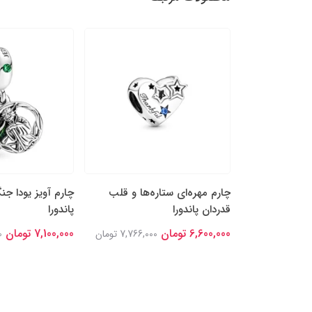
پَر نقره‌ای و
چارم مهره‌ای ستاره‌ها و قلب
چارم آویز یودا جن
قدردان پاندورا
پاندورا
6,600,000 تومان
7,100,000 تومان
8,448,0 تومان
7,766,000 تومان
0