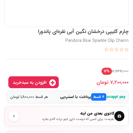
چارم کلیپی درخشان نگین آبی نقره‌ای پاندورا
Pandora Blue Sparkle Clip Charm
8,525,000
16%
7,200,000
تومان
افزودن به سبدخرید
پرداخت با اسنپ‌پی
snapp! pay
۴ قسط
هر قسط 1,800,000 تومان
کادوی بعدی من اینه
بفرست برای کسی که دوست داری اینو برات کادو بخره