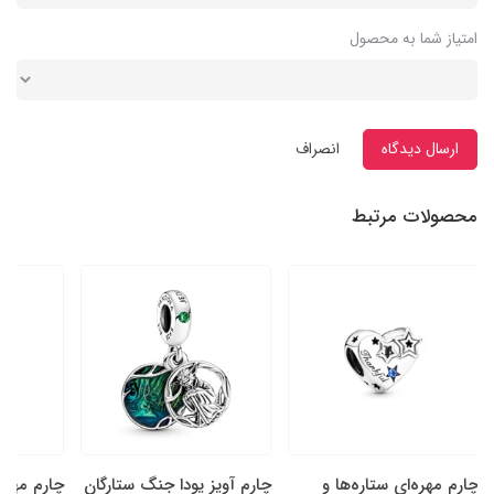
امتیاز شما به محصول
ارسال دیدگاه
انصراف
محصولات مرتبط
چارم مهره‌ای ستاره‌ها و
چارم آویز یودا جنگ ستارگان
چارم مهره