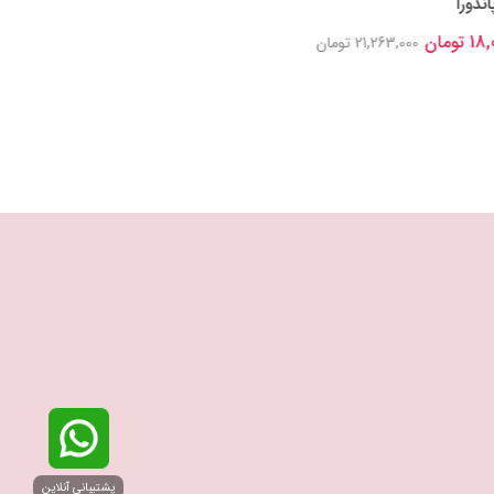
قلبی پاندورا
17,400,000 تومان
21,263,000 تومان
20,504,000 تومان
پشتیبانی آنلاین