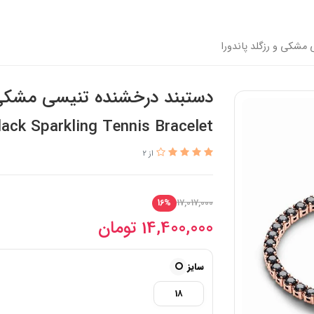
مشکی و رزگلد پاندورا
دستبند درخشنده تنیسی مشکی و
ack Sparkling Tennis Bracelet
از 2
17,017,000
16%
14,400,000
تومان
سایز
18