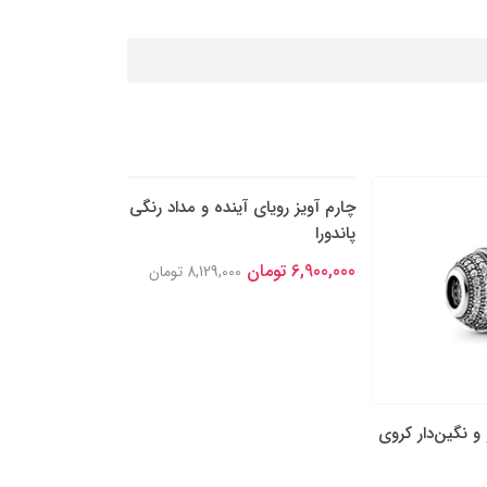
 و نگین‌دار کروی
چارم آویز رویای آینده‌ و مداد رنگی
چارم مهره‌ای ستا
پاندورا
قدردان پاندورا