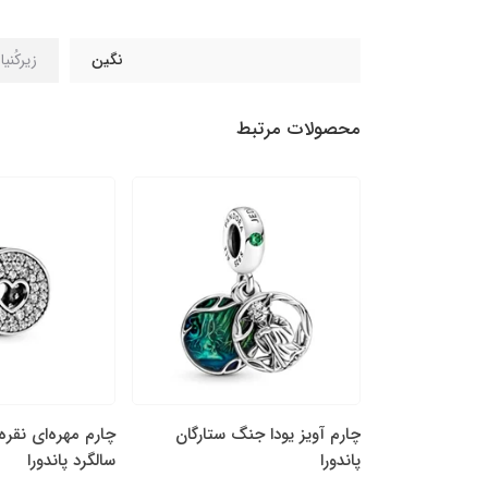
نگین
زیرکُنی
محصولات مرتبط
ه‌ها و قلب
چارم آویز یودا جنگ ستارگان
چارم مهره‌ای نقره
پاندورا
سالگرد پاندورا