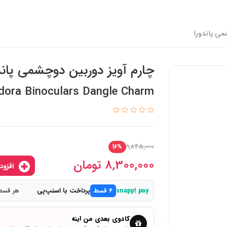
می پاندورا
چارم آویز دوربین دوچشمی پاند
dora Binoculars Dangle Charm
9,845,000
16%
8,300,000
تومان
افزودن به سبدخرید
پرداخت با اسنپ‌پی
snapp! pay
۴ قسط
هر قسط 2,075,000 ت
کادوی بعدی من اینه