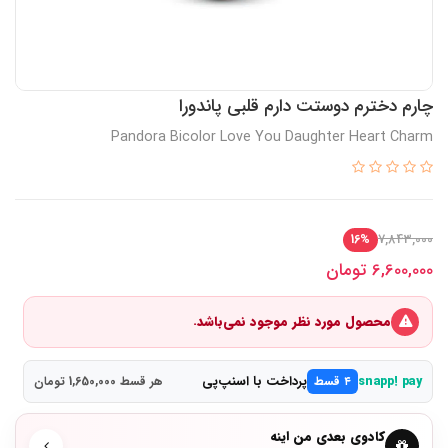
چارم دخترم دوستت دارم قلبی پاندورا
Pandora Bicolor Love You Daughter Heart Charm
7,843,000
16%
6,600,000
تومان
محصول مورد نظر موجود نمی‌باشد.
پرداخت با اسنپ‌پی
snapp! pay
۴ قسط
هر قسط 1,650,000 تومان
کادوی بعدی من اینه