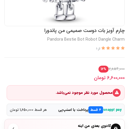
چارم آویز بات دوست صمیمی من پاندورا
Pandora Bestie Bot Robot Dangle Charm
از 1
7,854,000
16%
6,600,000
تومان
محصول مورد نظر موجود نمی‌باشد.
پرداخت با اسنپ‌پی
snapp! pay
۴ قسط
هر قسط 1,650,000 تومان
کادوی بعدی من اینه