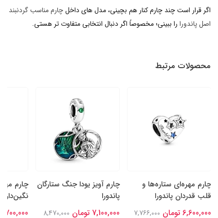
اگر قرار است چند چارم کنار هم بچینی، مدل های داخل
چارم مناسب گردنبند
اصل پاندورا
را ببینی؛ مخصوصاً اگر دنبال انتخابی متفاوت تر هستی.
محصولات مرتبط
چارم مهره‌ای ستاره‌ها و
چارم آویز یودا جنگ ستارگان
چارم مهره
قلب قدردان پاندورا
پاندورا
نگین‌دار سا
6,600,000 تومان
7,100,000 تومان
6,700,000 تومان
8,470,000
7,766,000