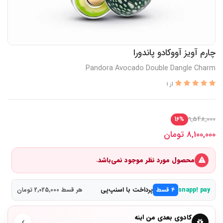
چارم آویز آووکادو پاندورا
Pandora Avocado Double Dangle Charm
از 1
9,548,000
16%
8,100,000
تومان
محصول مورد نظر موجود نمی‌باشد.
پرداخت با اسنپ‌پی
snapp! pay
۴ قسط
هر قسط 2,025,000 تومان
کادوی بعدی من اینه