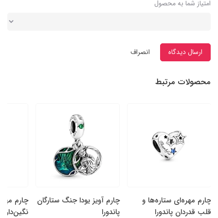
امتیاز شما به محصول
ارسال دیدگاه
انصراف
محصولات مرتبط
چارم مهره‌ای ستاره‌ها و
چارم آویز یودا جنگ ستارگان
چارم مهره
قلب قدردان پاندورا
پاندورا
نگین‌دار سا