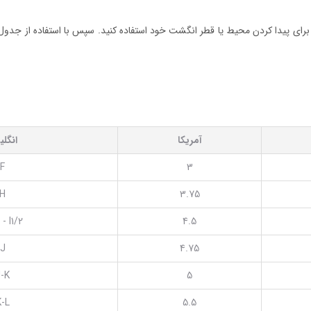
ر برای پیدا کردن محیط یا قطر انگشت خود استفاده کنید. سپس با استفاده از جدول س
آمریکا
انگل
F
3
H
3.75
 - I1/2
4.5
J
4.75
-K
5
K-L
5.5