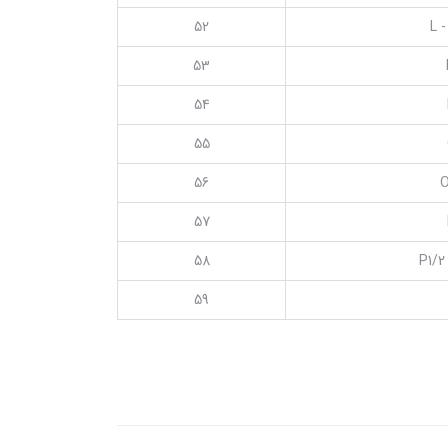
52
L -
53
54
55
56
O
57
58
P1/2
59