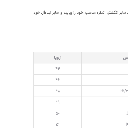
ایز انگشتر، اندازه مناسب خود را بیابید و سایز ایده‌آل خود
یس
اروپا
44
46
48
H1/2
49
50
J
51