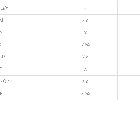
 L1/2
6
M
6.5
N
7
O
7.25
-P
7.5
P
8
 - Q1/2
8.5
R
8.75