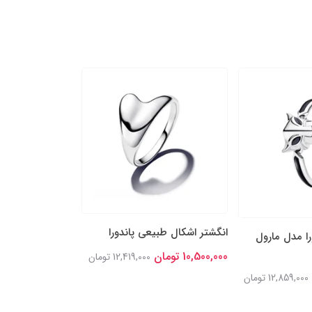
انگشتر اشکال طبیعی پاندورا
انگشتر نقره پاند
را مدل مارول
خوش‌شانس درخش
10,500,000 تومان
12,419,000 تومان
11,900,000 تومان
12,859,000 تومان