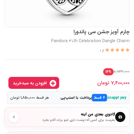
چارم آویز جشن سی پاندورا
Pandora 30th Celebration Dangle Charm
از 1
8,723,000
16%
7,400,000
تومان
افزودن به سبدخرید
پرداخت با اسنپ‌پی
snapp! pay
۴ قسط
هر قسط 1,850,000 تومان
کادوی بعدی من اینه
بفرست برای کسی که دوست داری اینو برات کادو بخره