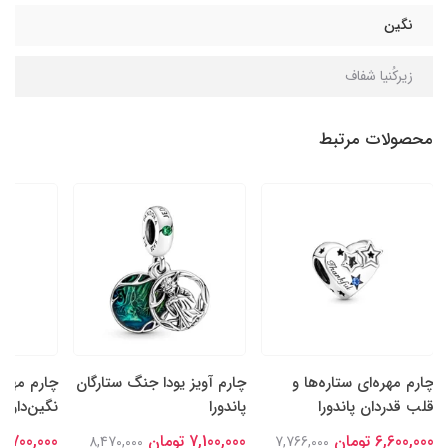
نگین
زیرکُنیا شفاف
محصولات مرتبط
چارم مهره‌ای ستاره‌ها و
چارم آویز یودا جنگ ستارگان
چارم مهره
قلب قدردان پاندورا
پاندورا
نگین‌دار سا
6,600,000 تومان
7,100,000 تومان
6,700,000 تومان
8,470,000
7,766,000