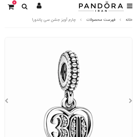
0
خانه
فهرست محصولات
چارم آویز جشن سی پاندورا