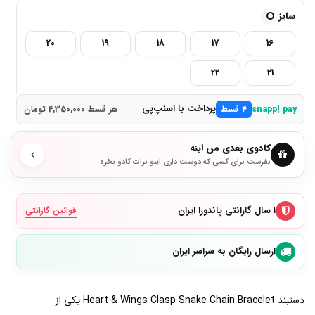
سایز
20
19
18
17
16
22
21
پرداخت با اسنپ‌پی
snapp! pay
۴ قسط
هر قسط 4,350,000 تومان
کادوی بعدی من اینه
بفرست برای کسی که دوست داری اینو برات کادو بخره
۱ سال گارانتی پاندورا ایران
قوانین گارانتی
ارسال رایگان به سراسر ایران
دستبند Heart & Wings Clasp Snake Chain Bracelet یکی از