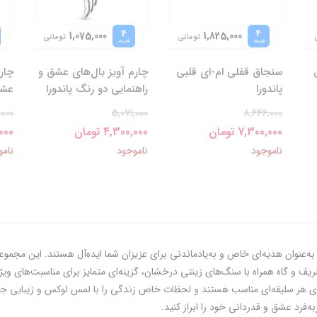
4
4
1,075,000
1,825,000
تومانی
تومانی
قسط
قسط
سنجاق قفلی ام-ای قلبی
چارم آویز بال‌های عشق و
چار
پاندورا
راهنمایی دو رنگ‌ پاندورا
عشق
000
5,071,000
8,646,000
7,300,000 تومان
4,300,000 تومان
0,000
ناموجود
ناموجود
نامو
‌عنوان هدیه‌ای خاص و به‌یادماندنی برای عزیزان شما ایده‌آل هستند. این مجموعه 
ر است که با طراحی‌های ظریف و گاه همراه با سنگ‌های زینتی درخشان، گزینه‌ای متمایز برای م
ای هر سلیقه‌ای مناسب هستند و لحظات خاص زندگی را با لمس لوکس و زیبایی جاودا
‌فرد عشق و قدردانی خود را ابراز کنید.