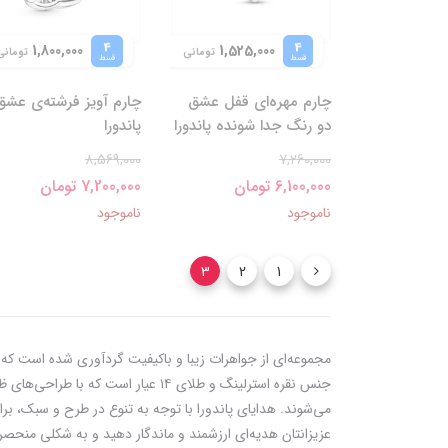
4
4
1,800,000
1,525,000
تومانی
تومانی
قسط
قسط
چارم مهره‌ای قفل عشق
چارم آویز فرشته‌ی عشق
دو رنگ جدا شونده پاندورا
پاندورا
8,569,000
7,260,000
6,100,000 تومان
7,200,000 تومان
ناموجود
ناموجود
3
2
1
مجموعه‌ای از جواهرات زیبا و باکیفیت گردآوری شده است که به
جنس نقره استرلینگ و طلای ۱۴ عیا
می‌شوند. هدایای پاندورا با توجه به تنوع در طرح و سبک، بر
عزیزانتان هدیه‌ای ارزشمند و ماندگار دهید و به شکلی منحصربه