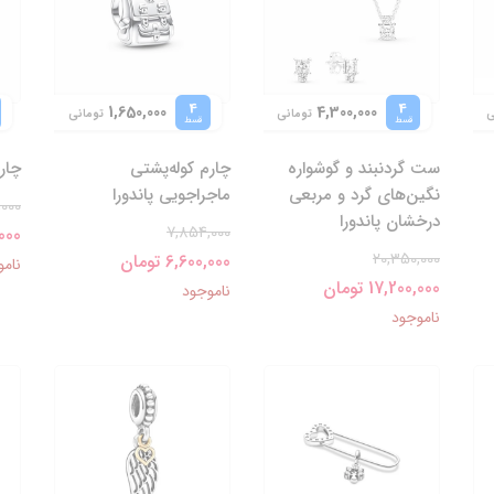
4
4
1,650,000
4,300,000
ی
تومانی
تومانی
قسط
قسط
ست گردنبند و گوشواره
چارم کوله‌پشتی
چارم
نگین‌های گرد و مربعی
ماجراجویی پاندورا
,000
درخشان پاندورا
7,854,000
0,000
20,350,000
6,600,000 تومان
نامو
17,200,000 تومان
ناموجود
ناموجود