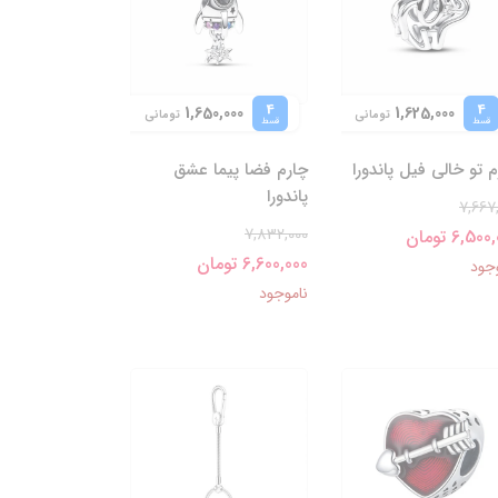
4
4
1,650,000
1,625,000
تومانی
تومانی
قسط
قسط
 تو خالی فیل پاندورا
چارم فضا پیما عشق
پاندورا
7,667
7,832,000
6,50 تومان
6,600,000 تومان
جود
ناموجود