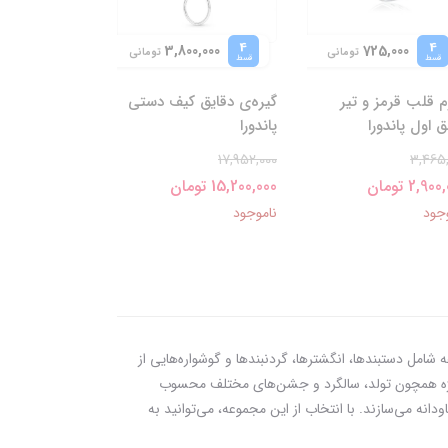
4
4
3,800,000
725,000
تومانی
تومانی
قسط
قسط
م قلب قرمز و تیر
گیره‌ی دقایق کیف دستی
 اول پاندورا
پاندورا
17,952,000
3,465,
2,90 تومان
15,200,000 تومان
جود
ناموجود
شامل دستبندها، انگشترها، گردنبندها و گوشواره‌هایی از
ناسبت‌های ویژه همچون تولد، سالگرد و جشن‌های مختلف محسوب
نه می‌سازند. با انتخاب از این مجموعه، می‌توانید به