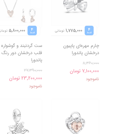
4
4
5,800,000
1,775,000
تومانی
تومان
قسط
قسط
چارم مهره‌ای پاپیون
ست گردنبند و گوشواره
درخشان پاندورا
قلب درخشان دور رنگ
پاندورا
8,360,000
27,390,000
7,100,000 تومان
23,200,000 تومان
ناموجود
ناموجود