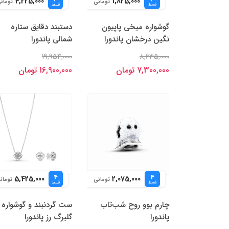
4,225,000
1,825,000
تومانی
تومان
قسط
قسط
گوشواره میخی پاپیون
دستبند دقایق ستاره
نگین درخشان پاندورا
شمالی پاندورا
19,954,000
8,635,000
7,300,000 تومان
16,900,000 تومان
4
4
5,425,000
2,075,000
تومانی
تومان
قسط
قسط
چارم بوو روح شب‌تاب
ست گردنبند و گوشواره
پاندورا
گلبرگ رز پاندورا