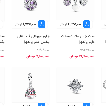
4
4
1,775,000
4,925,000
ی
تومانی
تومانی
قسط
قسط
ست چارم مادر دوستت
چارم مهره‌ای قلب‌های
ست 
دارم پاندورا
بنفش مادر پاندورا
بگشا
,000
8,404,000
23,232,000
19,700,000 تومان
7,100,000 تومان
0,000
4
4