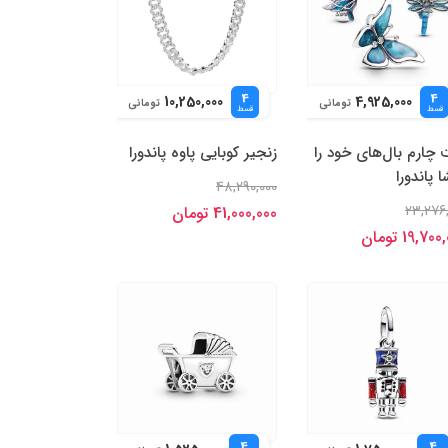
4
4
10,250,000
4,925,000
تومانی
تومانی
قسط
قسط
چارم بال‌های خود را
زنجیر کوبایی پاوه پاندورا
 پاندورا
48,290,000
23,276
41,000,000 تومان
19,70 تومان
4
4