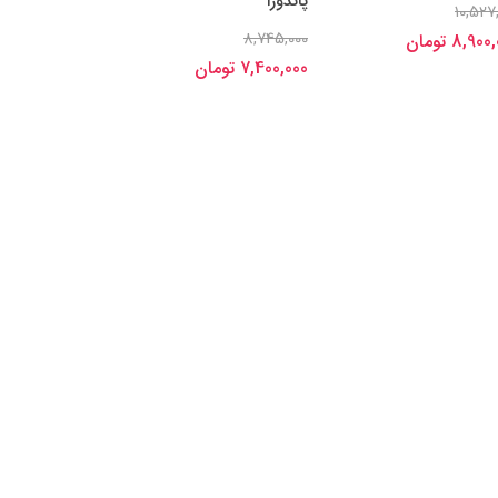
پاندورا
10,527
8,745,000
8,90 تومان
7,400,000 تومان