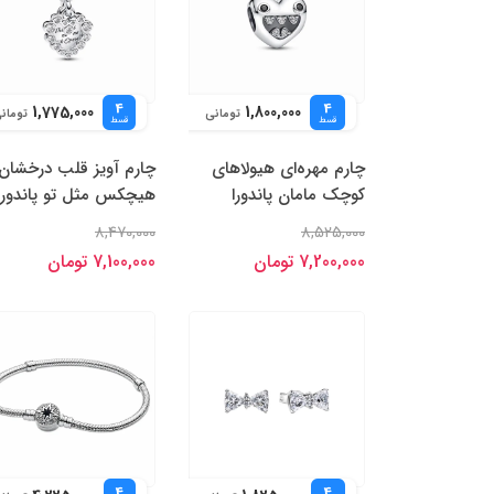
4
4
1,775,000
1,800,000
تومانی
تومان
قسط
قسط
چارم مهره‌ای هیولاهای
چارم آویز قلب درخشان
کوچک مامان پاندورا
هیچکس مثل تو پاندورا
8,470,000
8,525,000
7,200,000 تومان
7,100,000 تومان
4
4