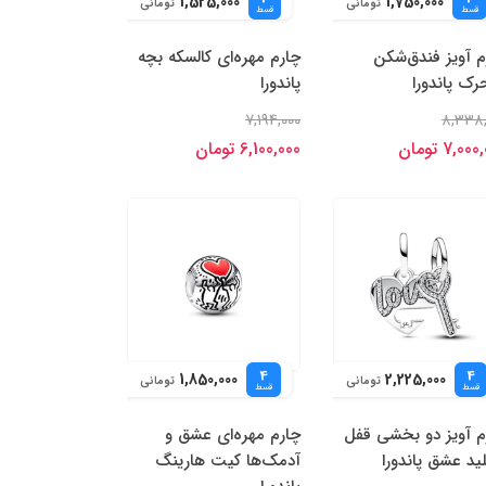
1,525,000
1,750,000
تومانی
تومانی
قسط
قسط
م آویز فندق‌شکن
چارم مهره‌ای کالسکه بچه
رک پاندورا
پاندورا
7,194,000
8,338,
7,00 تومان
6,100,000 تومان
4
4
1,850,000
2,225,000
تومانی
تومانی
قسط
قسط
م آویز دو بخشی قفل
چارم مهره‌ای عشق و
لید عشق پاندورا
آدمک‌ها کیت هارینگ