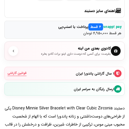
راهنمای سایز دستبند
پرداخت با اسنپ‌پی
snapp! pay
۴ قسط
هر قسط 4,950,000 تومان
کادوی بعدی من اینه
بفرست برای کسی که دوست داری اینو برات کادو بخره
۱ سال گارانتی پاندورا ایران
قوانین گارانتی
ارسال رایگان به سراسر ایران
دستبند Disney Minnie Silver Bracelet with Clear Cubic Zirconia یکی
از طراحی‌های دوست‌داشتنی و زنانه پاندورا است که با الهام از شخصیت
محبوب مینی موس، ترکیبی از خاطرات شیرین، ظرافت و درخشش را در قالب