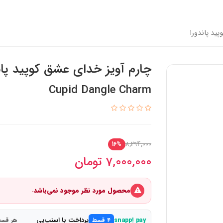
ید پاندورا
چارم آویز خدای عشق کوپید پان
Cupid Dangle Charm
8,294,000
16%
7,000,000
تومان
محصول مورد نظر موجود نمی‌باشد.
پرداخت با اسنپ‌پی
snapp! pay
۴ قسط
هر قسط 1,750,000 