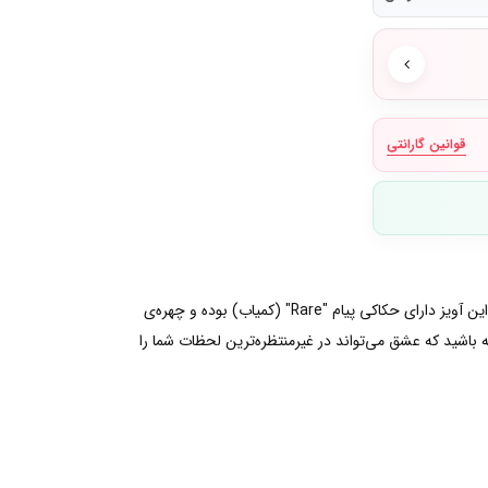
قوانین گارانتی
آویز آویزان کوپید – نمادی از عشق جاودانه . با آویز آویزان کوپید، که با نقره استرلینگ و روکش طلا ۱۴ عیار به‌صورت دستی پرداخت شده است. این آویز دارای حکاکی پیام "Rare" (کمیاب) بوده و چهره‌ی
 باشید که عشق می‌تواند در غیرمنتظره‌ترین لحظات شما را