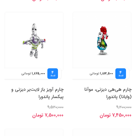
4
4
تومانی
تومانی
1,875,000
1,862,500
قسط
قسط
چارم هی‌هی دیزنی، موآنا
چارم آویز باز لایت‌یر دیزنی و
(وایانا) پاندورا
پیکسار پاندورا
9,520,000
9,200,000
7,450,000 تومان
7,500,000 تومان