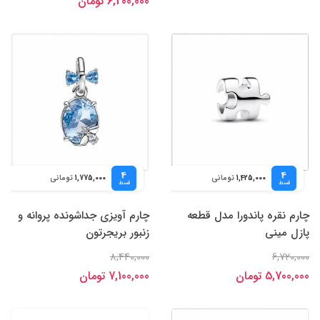
6,200,000 تومان
4
4
تومانی
تومانی
1,775,000
1,425,000
قسط
قسط
چارم نقره پاندورا مدل قطعه
چارم آویزی جداشونده پروانه و
پازل مینی
زنبور بریجرتون
8,440,000
6,720,000
5,700,000 تومان
7,100,000 تومان