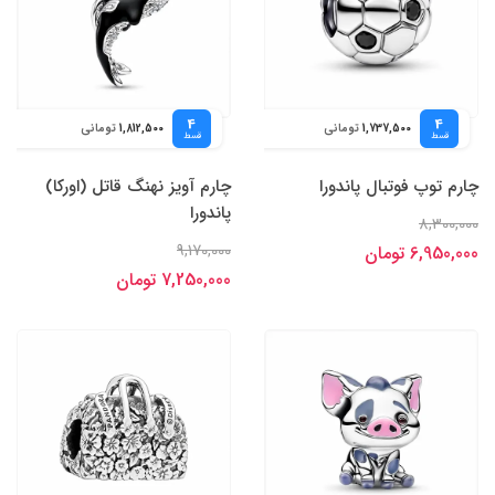
4
4
تومانی
تومانی
1,812,500
1,737,500
قسط
قسط
چارم توپ فوتبال پاندورا
چارم آویز نهنگ قاتل (اورکا)
پاندورا
8,300,000
9,170,000
6,950,000 تومان
7,250,000 تومان