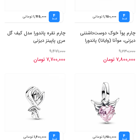
4
4
تومانی
تومانی
1,925,000
1,950,000
قسط
قسط
چارم پوآ خوک دوست‌داشتنی
چارم نقره پاندورا مدل کیف گل
دیزنی، موآنا (وایانا) پاندورا
مری پاپینز دیزنی
9,471,000
9,230,000
7,800,000 تومان
7,700,000 تومان
4
4
تومانی
تومانی
1,400,000
1,650,000
قسط
قسط