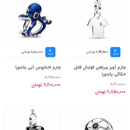
4
4
تومانی
تومانی
1,800,000
1,712,500
قسط
قسط
چارم آویز پیراهن فوتبال قابل
چارم اختاپوس آبی پاندورا
حکاکی پاندورا
8,750,000
8,400,000
7,200,000 تومان
6,850,000 تومان