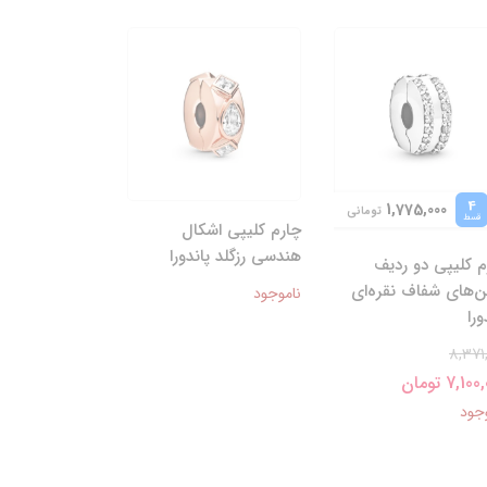
4
1,775,000
تومانی
قسط
چارم کلیپی اشکال
هندسی رزگلد پاندورا
م کلیپی دو ردیف
ن‌های شفاف نقره‌ای
ناموجود
ورا
8,371
7,10 تومان
جود