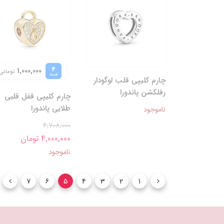
4
1,000,000
تومانی
قسط
چارم کلیپی قلب لوگودار
رفلکشن پاندورا
چارم کلیپی قفل قلبی
طلایی پاندورا
ناموجود
4,708,000
4,000,000 تومان
ناموجود
7
6
5
4
3
2
1