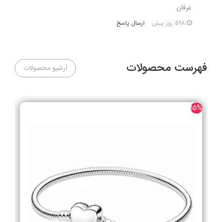
عرفان
ارسال پاسخ
598 روز پیش
فهرست محصولات
آرشیو محصولات
25%
15%