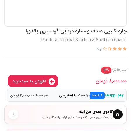
چارم کلیپی صدف و ستاره دریایی گرمسیری پاندورا
Pandora Tropical Starfish & Shell Clip Charm
از 5
9,515,000
16%
8,000,000
تومان
افزودن به سبدخرید
پرداخت با اسنپ‌پی
snapp! pay
۴ قسط
هر قسط 2,000,000 تومان
کادوی بعدی من اینه
بفرست برای کسی که دوست داری اینو برات کادو بخره