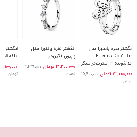
انگشتر نقره پاندورا مدل
انگشتر نقره پاندورا مدل
انگشتر نقر
Friends Don't Lie
پاپیون نگین‌دار
ملکه السا
جداشونده – استرینجر تینگز
12,200,000 تومان
15,100,000 توما
14,432,000
13,000,000 تومان
تومان
تومان
15,400,000
تومان