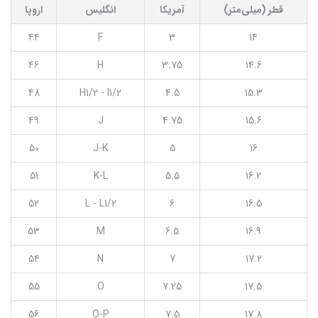
قطر (میلی‌متر)
آمریکا
انگلیس
اروپا
44
F
3
14
46
H
3.75
14.6
48
H1/2 - I1/2
4.5
15.3
49
J
4.75
15.6
50
J-K
5
16
51
K-L
5.5
16.2
52
L - L1/2
6
16.5
53
M
6.5
16.9
54
N
7
17.2
55
O
7.25
17.5
56
O-P
7.5
17.8