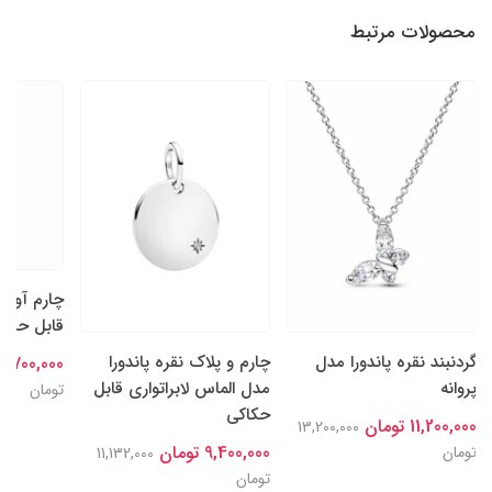
محصولات مرتبط
چارم آویز
قابل حکاکی
گردنبند نقره پاندورا مدل
چارم و پلاک نقره پاندورا
9,700,000 تومان
پروانه
مدل الماس لابراتواری قابل
تومان
حکاکی
11,200,000 تومان
13,200,000
9,400,000 تومان
تومان
11,132,000
تومان