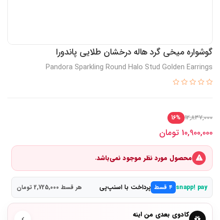
گوشواره میخی گرد هاله درخشان طلایی پاندورا
Pandora Sparkling Round Halo Stud Golden Earrings
12,837,000
16%
10,900,000
تومان
محصول مورد نظر موجود نمی‌باشد.
پرداخت با اسنپ‌پی
snapp! pay
۴ قسط
هر قسط 2,725,000 تومان
کادوی بعدی من اینه