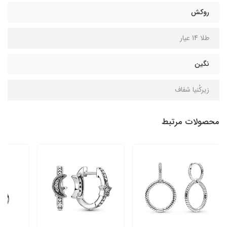
روکش
طلا 14 عیار
نگین
زیرکُنیا شفاف
محصولات مرتبط