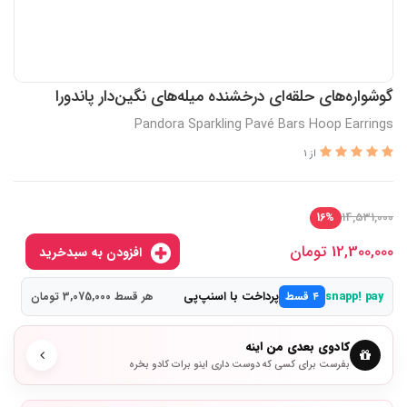
گوشواره‌های حلقه‌ای درخشنده میله‌های نگین‌دار پاندورا
Pandora Sparkling Pavé Bars Hoop Earrings
از 1
14,531,000
16%
12,300,000
تومان
افزودن به سبدخرید
پرداخت با اسنپ‌پی
snapp! pay
۴ قسط
هر قسط 3,075,000 تومان
کادوی بعدی من اینه
بفرست برای کسی که دوست داری اینو برات کادو بخره