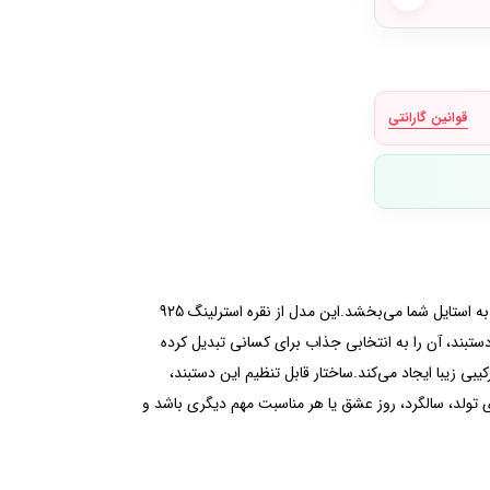
قوانین گارانتی
دستبند Sparkling Bow Slider Bracelet ترکیبی از ظرافت زنانه و درخشش چشم‌نواز است که با طراحی خاص پاپیون، جلوه‌ای لطیف و لوکس به استایل شما می‌بخشد.این مدل از نقره استرلینگ 925
ستبند، آن را به انتخابی جذاب برای کسانی تبدیل کرده
بی زیبا ایجاد می‌کند.ساختار قابل تنظیم این دستبند،
خوبی قرار بگیرد.Sparkling Bow Slider Bracelet می‌تواند هدیه‌ای خاص برای تولد، سالگرد، روز عشق یا هر مناسبت مهم دیگری باشد و