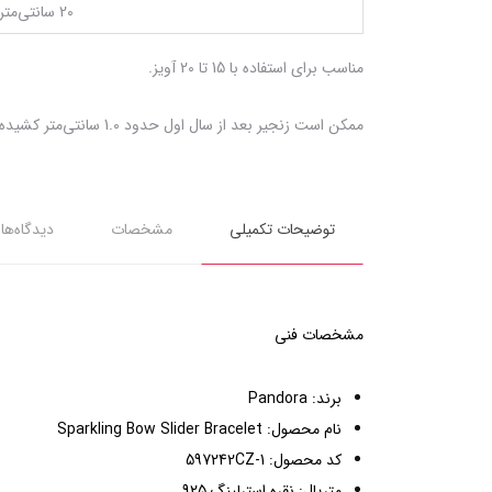
20 سانتی‌متر
مناسب برای استفاده با 15 تا 20 آویز.
ممکن است زنجیر بعد از سال اول حدود 1.0 سانتی‌متر کشیده شود که بستگی به میزان استفاده و تعداد آویزها دارد.
توضیحات تکمیلی
مشخصات
دیدگاه‌ها
مشخصات فنی
برند: Pandora
نام محصول: Sparkling Bow Slider Bracelet
کد محصول: 597242CZ-1
متریال: نقره استرلینگ 925