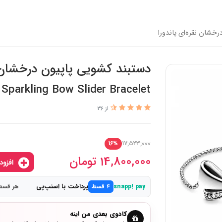
خشان نقره‌ای پاندورا
دستبند کشویی پاپیون درخشان ن
Sparkling Bow Slider Bracelet
از 36
17,523,000
16%
14,800,000
تومان
افزودن به سبدخرید
پرداخت با اسنپ‌پی
snapp! pay
۴ قسط
هر قسط 3,700,000 ت
کادوی بعدی من اینه