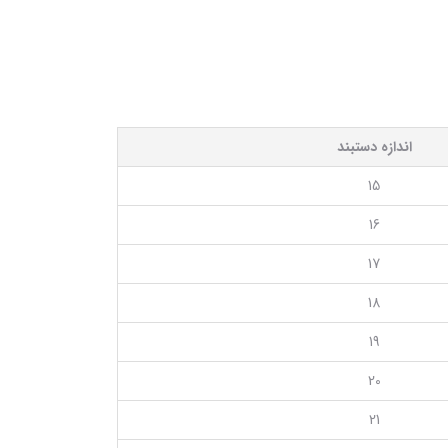
اندازه دستبند
15
16
17
18
19
20
21