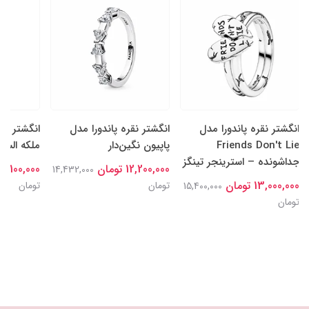
انگشتر نقره پاندورا مدل
انگشتر نقره پاندورا مدل
انگشتر نقر
Friends Don't Lie
پاپیون نگین‌دار
ملکه السا
جداشونده – استرینجر تینگز
12,200,000 تومان
15,100,000 توما
14,432,000
13,000,000 تومان
تومان
تومان
15,400,000
تومان