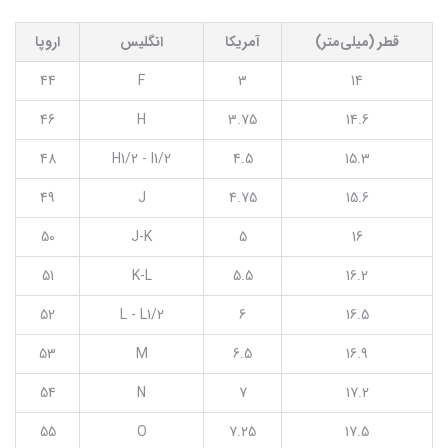
قطر (میلی‌متر)
آمریکا
انگلیس
اروپا
44
F
3
14
46
H
3.75
14.6
48
H1/2 - I1/2
4.5
15.3
49
J
4.75
15.6
50
J-K
5
16
51
K-L
5.5
16.2
52
L - L1/2
6
16.5
53
M
6.5
16.9
54
N
7
17.2
55
O
7.25
17.5