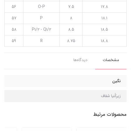
56
O-P
7.5
17.8
57
P
8
18.1
58
P1/2 - Q1/2
8.5
18.5
59
R
8.75
18.8
مشخصات
دیدگاه‌ها
نگین
زیرکُنیا شفاف
محصولات مرتبط