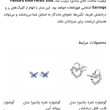
کیفیت ساخت بالای پاندورا ترکیب کند،
Pandora Rose Petals Stud
Earrings
انتخابی فوق‌العاده خواهد بود. این مدل با الهام از گلبرگ‌های رز و
درخشش ظریف نگین‌ها، جلوه‌ای ماندگار به استایل شما می‌بخشد و می‌تواند
هدیه‌ای ارزشمند برای عزیزانتان باشد.
محصولات مرتبط
گوشواره نقره پاندورا مدل
گوشواره نقره پاندورا مدل
گوشواره م
قلب قفل درخشان
پروانه آبی