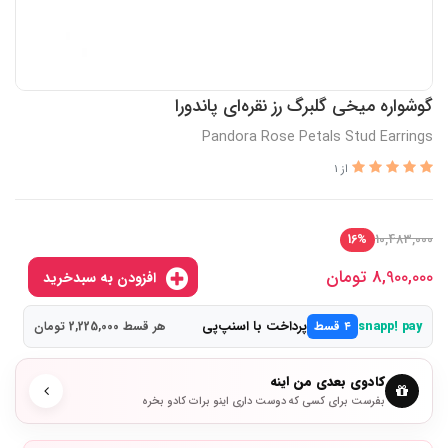
گوشواره میخی گلبرگ رز نقره‌ای پاندورا
Pandora Rose Petals Stud Earrings
از 1
10,483,000
16%
8,900,000
تومان
افزودن به سبدخرید
پرداخت با اسنپ‌پی
snapp! pay
۴ قسط
هر قسط 2,225,000 تومان
کادوی بعدی من اینه
بفرست برای کسی که دوست داری اینو برات کادو بخره