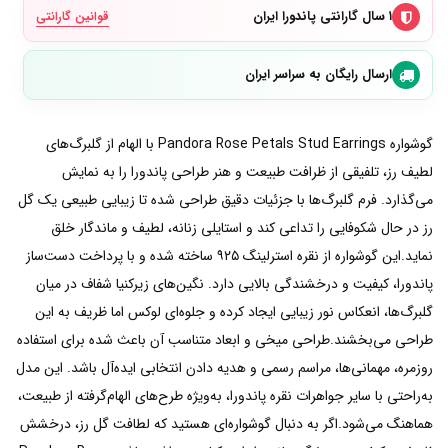
۱ سال گارانتی پاندورا ایران
قوانین گارانتی
ارسال رایگان به سراسر ایران
گوشواره Pandora Rose Petals Stud Earrings با الهام از گلبرگ‌های
لطیف رز، تلفیقی از ظرافت طبیعت و هنر طراحی پاندورا را به نمایش
می‌گذارد. فرم گلبرگ‌ها با جزئیات دقیق طراحی شده تا زیبایی طبیعی یک گل
رز در حال شکوفایی را تداعی کند و استایلی زنانه، لطیف و ماندگار خلق
نماید.این گوشواره از نقره استرلینگ ۹۲۵ ساخته شده و با پرداخت دست‌ساز
پاندورا، کیفیت و درخشندگی بالایی دارد. نگین‌های زیرکنیا شفاف در میان
گلبرگ‌ها، انعکاس نور زیبایی ایجاد کرده و جلوه‌ای لوکس اما ظریف به این
طراحی می‌بخشند.طراحی میخی و ابعاد متناسب آن باعث شده برای استفاده
روزمره، مهمانی‌ها، مراسم رسمی و هدیه دادن انتخابی ایده‌آل باشد. این مدل
به‌راحتی با سایر جواهرات نقره پاندورا، به‌ویژه طرح‌های الهام‌گرفته از طبیعت،
هماهنگ می‌شود.اگر به دنبال گوشواره‌ای هستید که لطافت گل رز، درخشش