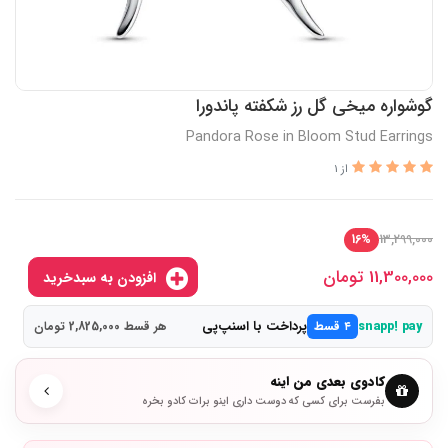
گوشواره میخی گل رز شکفته پاندورا
Pandora Rose in Bloom Stud Earrings
از 1
13,299,000
16%
11,300,000
تومان
افزودن به سبدخرید
پرداخت با اسنپ‌پی
snapp! pay
۴ قسط
هر قسط 2,825,000 تومان
کادوی بعدی من اینه
بفرست برای کسی که دوست داری اینو برات کادو بخره