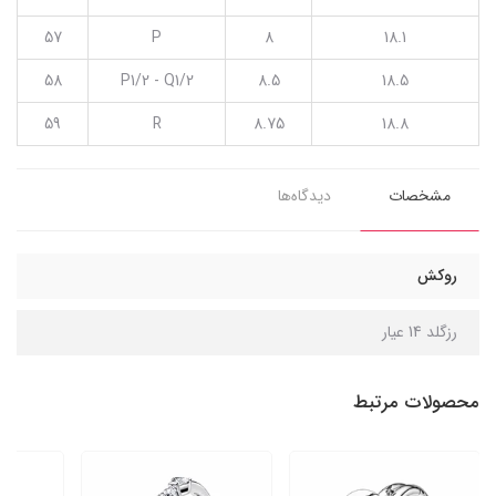
57
P
8
18.1
58
P1/2 - Q1/2
8.5
18.5
59
R
8.75
18.8
مشخصات
دیدگاه‌ها
روکش
رزگلد 14 عیار
محصولات مرتبط