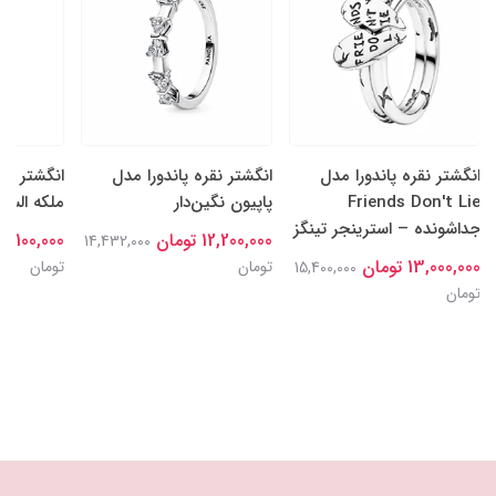
انگشتر نقره پاندورا مدل
انگشتر نقره پاندورا مدل
انگشتر نقر
Friends Don't Lie
پاپیون نگین‌دار
ملکه السا
جداشونده – استرینجر تینگز
12,200,000 تومان
15,100,000 توما
14,432,000
13,000,000 تومان
تومان
تومان
15,400,000
تومان