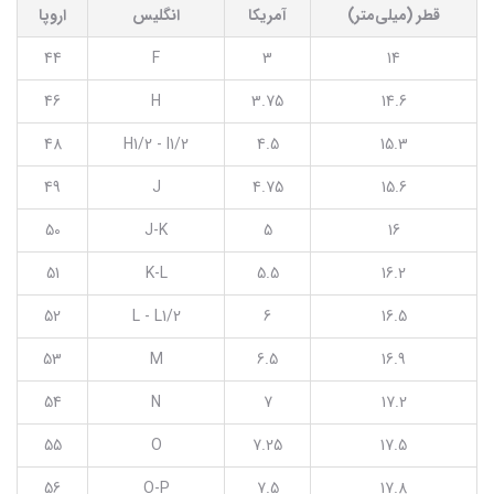
قطر (میلی‌متر)
آمریکا
انگلیس
اروپا
44
F
3
14
46
H
3.75
14.6
48
H1/2 - I1/2
4.5
15.3
49
J
4.75
15.6
50
J-K
5
16
51
K-L
5.5
16.2
52
L - L1/2
6
16.5
53
M
6.5
16.9
54
N
7
17.2
55
O
7.25
17.5
56
O-P
7.5
17.8