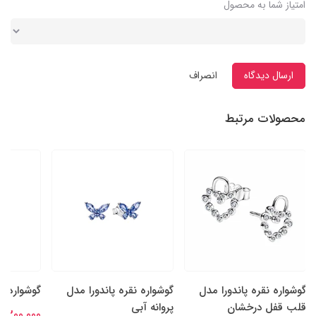
امتیاز شما به محصول
ارسال دیدگاه
انصراف
محصولات مرتبط
گوشواره نقره پاندورا مدل
گوشواره نقره پاندورا مدل
گوشواره م
قلب قفل درخشان
پروانه آبی
8,300,000 توما