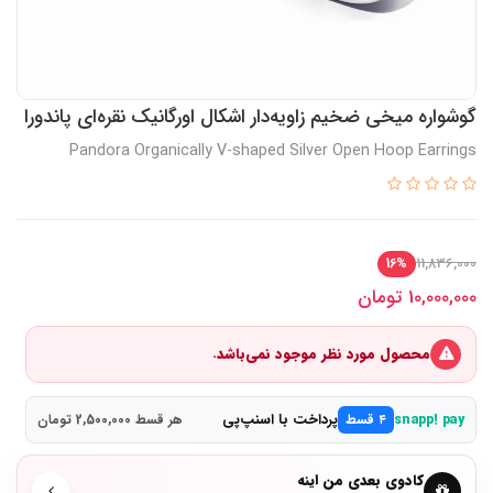
گوشواره میخی ضخیم زاویه‌دار اشکال اورگانیک نقره‌ای پاندورا
Pandora Organically V-shaped Silver Open Hoop Earrings
11,836,000
16%
10,000,000
تومان
محصول مورد نظر موجود نمی‌باشد.
پرداخت با اسنپ‌پی
snapp! pay
۴ قسط
هر قسط 2,500,000 تومان
کادوی بعدی من اینه