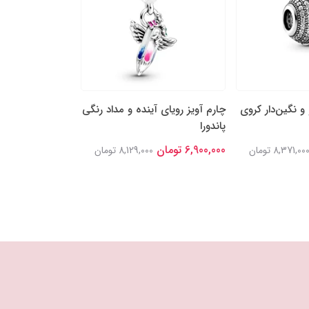
 و نگین‌دار کروی
چارم آویز رویای آینده‌ و مداد رنگی
چارم مهره‌ای ستا
پاندورا
قدردان پاندورا
6,900,000 تومان
6,600,000 تومان
8,371,00 تومان
8,129,000 تومان