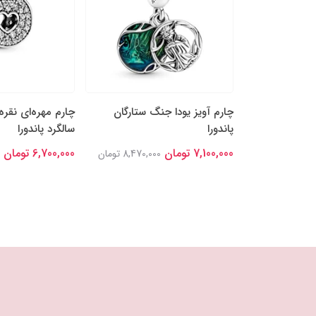
ه‌ها و قلب
چارم آویز یودا جنگ ستارگان
چارم مهره‌ای نقره
پاندورا
سالگرد پاندورا
7,100,000 تومان
6,700,000 تومان
7,766,00 تومان
8,470,000 تومان