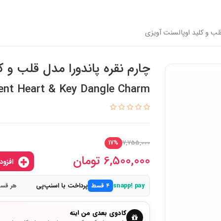
قلب و کلید اوپالسنت آویزی
چارم نقره پاندورا مدل قلب و ک
ent Heart & Key Dangle Charm
7,755,000
17%
6,500,000
تومان
افزودن به سبدخرید
پرداخت با اسنپ‌پی
snapp! pay
۴ قسط
هر قسط 1,625,000
کادوی بعدی من اینه