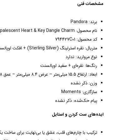
مشخصات فنی
برند: Pandora
نام محصول: Opalescent Heart & Key Dangle Charm
کد محصول: 794427C01
متریال: نقره استرلینگ (Sterling Silver) + افکت اوپالسنت
نوع مروارید: ندارد
رنگ‌ها: نقره‌ای + سفید اوپالسنت
ابعاد: ارتفاع 15.5 میلی‌متر – عرض 8.4 میلی‌متر – عمق 4.8 میلی‌متر
وزن: ذکر نشده
سازگاری: Moments
پیام حک‌شده: ذکر نشده
ایده‌های ست کردن و استایل
ترکیب با چارم‌های قلب، عشق یا بی‌نهایت برای ساخت یک