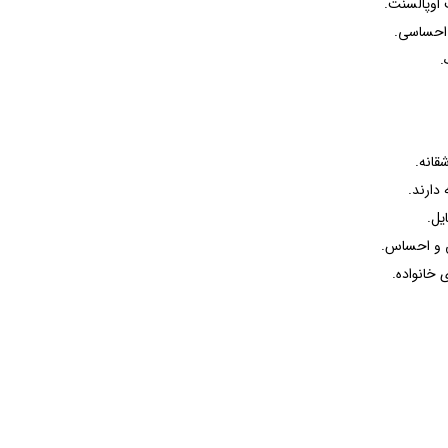
اوپالسنت.
.
قانه.
دارند.
یل.
خانواده.