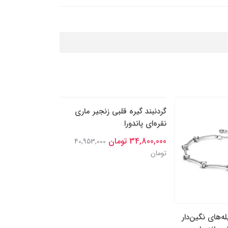
‌های نگین‌دار
گردنبند گیره قلبی زنجیر ماری
گردنبند نقره پاند