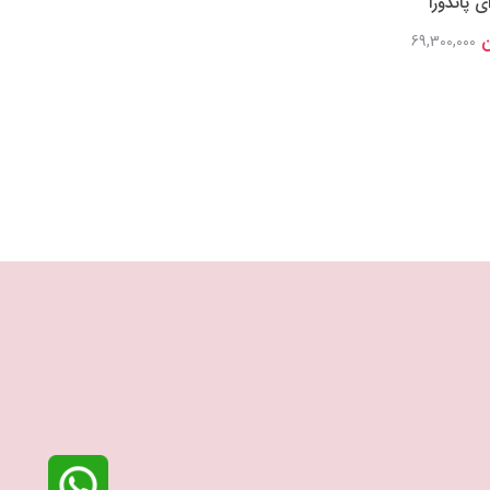
 پاندورا
نقره‌ای پاندورا
خاطره‌انگیز
34,800,000 تومان
13,000,000 تومان
40,953,000
69,300,000
تومان