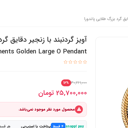
قایق گرد بزرگ طلایی پاندورا
آویز گردنبند با ‌زنجیر دقایق گر
ents Golden Large O Pendant
30,261,000
16%
25,700,000
تومان
محصول مورد نظر موجود نمی‌باشد.
پرداخت با اسنپ‌پی
snapp! pay
۴ قسط
هر قسط 6,425,000 ت