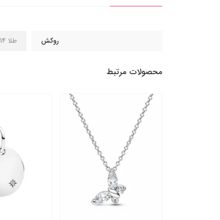
روکش
طلا 14 عیار
محصولات مرتبط
را مدل پاپیون