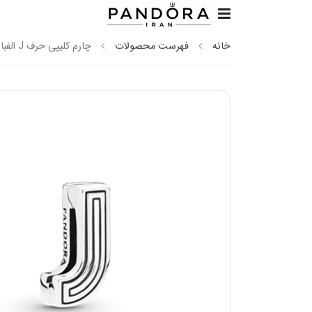
خانه
فهرست محصولات
چارم کلیپی حرف J الفبا رفلکشن پاندورا