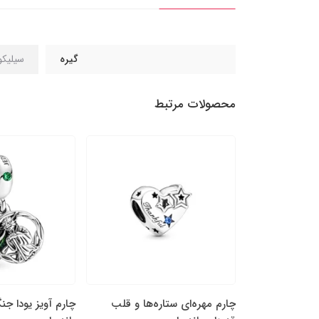
گیره
سیلیک
محصولات مرتبط
پَر نقره‌ای و
چارم مهره‌ای ستاره‌ها و قلب
چارم آویز یودا جن