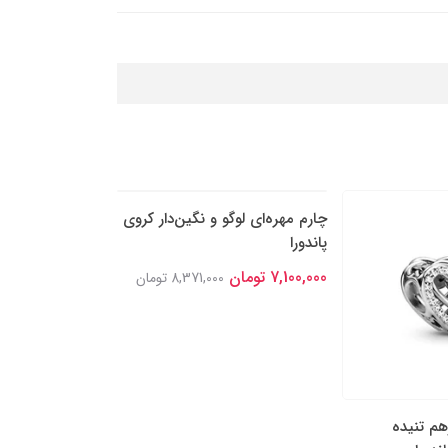
هم تنیده
چارم مهره‌ای لوگو و نگین‌دار کروی
چارم آویز دو بخشی