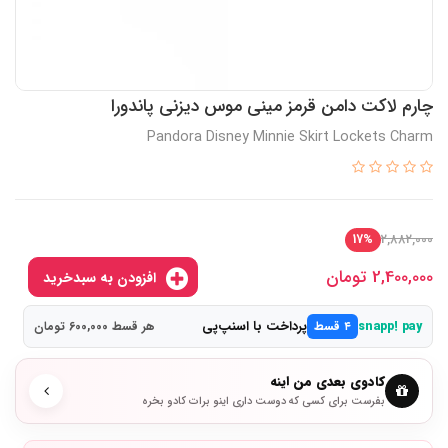
چارم لاکت دامن قرمز مینی موس دیزنی پاندورا
Pandora Disney Minnie Skirt Lockets Charm
2,882,000
17%
2,400,000
تومان
افزودن به سبدخرید
پرداخت با اسنپ‌پی
snapp! pay
۴ قسط
هر قسط 600,000 تومان
کادوی بعدی من اینه
بفرست برای کسی که دوست داری اینو برات کادو بخره