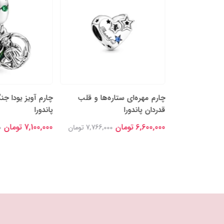
پَر نقره‌ای و
چارم مهره‌ای ستاره‌ها و قلب
چارم آویز یودا جن
قدردان پاندورا
پاندورا
6,600,000 تومان
7,100,000 تومان
8,448,0 تومان
7,766,000 تومان
0