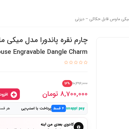
 میکی ماوس قابل حکاکی – دیزنی
چارم نقره پاندورا مدل میکی 
use Engravable Dangle Charm
10,296,000
16%
8,700,000
تومان
افزودن به سبدخرید
پرداخت با اسنپ‌پی
snapp! pay
۴ قسط
هر قسط 2,175,000 
کادوی بعدی من اینه