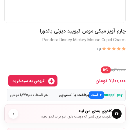
چارم آویز میکی موس کیوپید دیزنی پاندورا
Pandora Disney Mickey Mouse Cupid Charm
از 1
8,371,000
16%
7,100,000
تومان
افزودن به سبدخرید
پرداخت با اسنپ‌پی
snapp! pay
۴ قسط
هر قسط 1,775,000 تومان
کادوی بعدی من اینه
بفرست برای کسی که دوست داری اینو برات کادو بخره