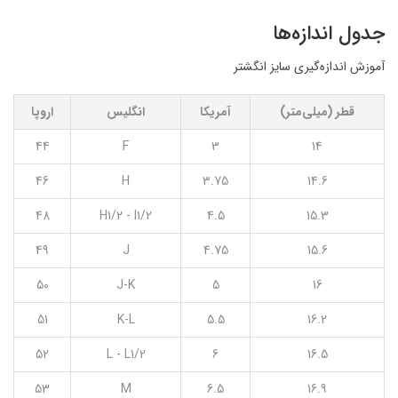
جدول اندازه‌ها
آموزش اندازه‌گیری سایز انگشتر
قطر (میلی‌متر)
آمریکا
انگلیس
اروپا
44
F
3
14
46
H
3.75
14.6
48
H1/2 - I1/2
4.5
15.3
49
J
4.75
15.6
50
J-K
5
16
51
K-L
5.5
16.2
52
L - L1/2
6
16.5
53
M
6.5
16.9