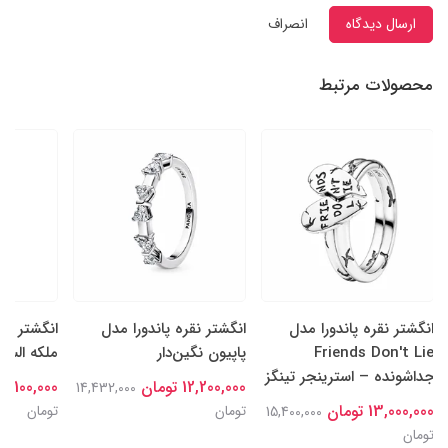
ارسال دیدگاه
انصراف
محصولات مرتبط
انگشتر نقره پاندورا مدل
انگشتر نقره پاندورا مدل
انگشتر نقر
Friends Don't Lie
پاپیون نگین‌دار
ملکه السا
جداشونده – استرینجر تینگز
12,200,000 تومان
15,100,000 توما
14,432,000
13,000,000 تومان
تومان
تومان
15,400,000
تومان