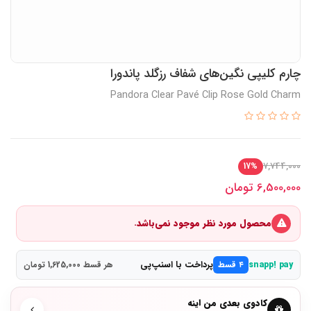
چارم کلیپی نگین‌های شفاف رزگلد پاندورا
Pandora Clear Pavé Clip Rose Gold Charm
7,744,000
17%
6,500,000
تومان
محصول مورد نظر موجود نمی‌باشد.
پرداخت با اسنپ‌پی
snapp! pay
۴ قسط
هر قسط 1,625,000 تومان
کادوی بعدی من اینه