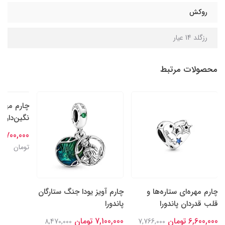
روکش
رزگلد 14 عیار
محصولات مرتبط
چارم مهره‌ای ستاره‌ها و
چارم آویز یودا جنگ ستارگان
چارم مهره
قلب قدردان پاندورا
پاندورا
نگین‌دار سا
6,600,000 تومان
7,100,000 تومان
6,700,000 تومان
8,470,000
7,766,000