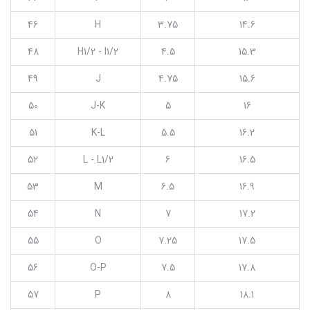
46
H
3.75
14.6
48
H1/2 - I1/2
4.5
15.3
49
J
4.75
15.6
50
J-K
5
16
51
K-L
5.5
16.2
52
L - L1/2
6
16.5
53
M
6.5
16.9
54
N
7
17.2
55
O
7.25
17.5
56
O-P
7.5
17.8
57
P
8
18.1