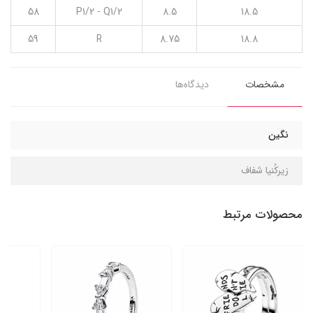
58
P1/2 - Q1/2
8.5
18.5
59
R
8.75
18.8
مشخصات
دیدگاه‌ها
نگین
زیرکُنیا شفاف
محصولات مرتبط