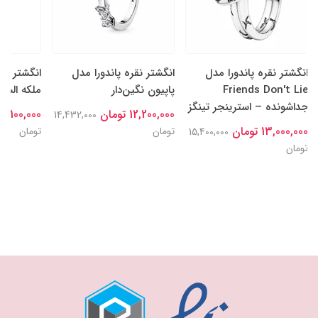
انگشتر نقره پاندورا مدل
انگشتر نقره پاندورا مدل
انگشتر نقر
Friends Don't Lie
پاپیون نگین‌دار
ملکه السا
جداشونده – استرینجر تینگز
12,200,000 تومان
15,100,000 توما
14,432,000
13,000,000 تومان
تومان
تومان
15,400,000
تومان