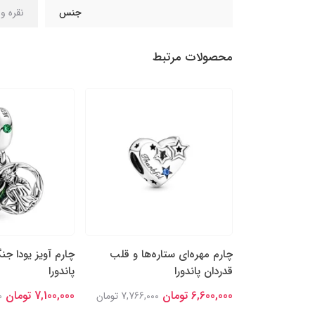
جنس
نقره و 
محصولات مرتبط
پَر نقره‌ای و
چارم مهره‌ای ستاره‌ها و قلب
چارم آویز یودا جن
قدردان پاندورا
پاندورا
6,600,000 تومان
7,100,000 تومان
8,448,0 تومان
7,766,000 تومان
0