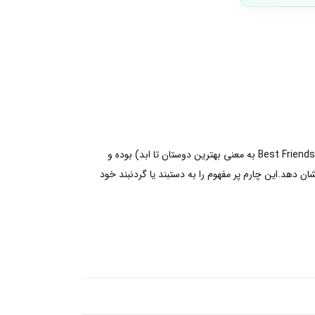
این چارم دو رنگ را با بهترین دوست خود به اشتراک گذاشته و صمیمیت خود را جشن بگیرید.این چارم به شکل حروف BFF (مخفف Best Friends Forever به معنی بهترین دوستان تا ابد) بوده و
 دهد.این چارم پر مفهوم را به دستبند یا گردنبند خود