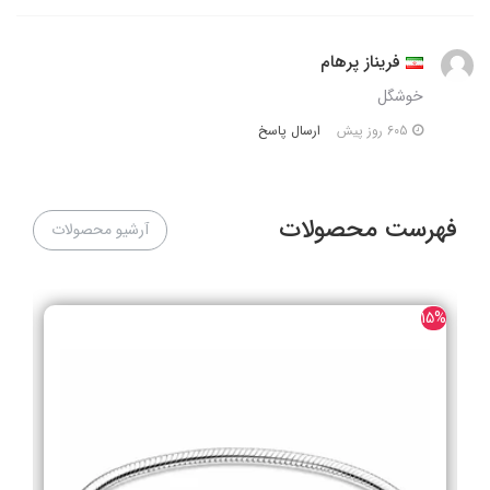
فریناز پرهام
خوشگل
ارسال پاسخ
605 روز پیش
فهرست محصولات
آرشیو محصولات
25%
15%