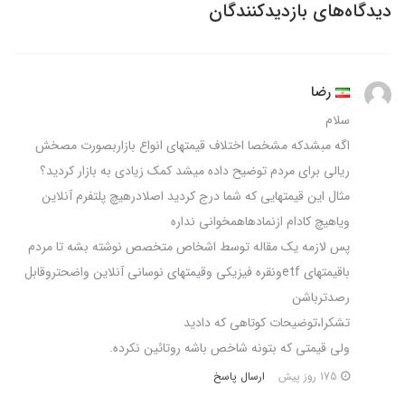
دیدگاه‌های بازدیدکنندگان
رضا
سلام
اگه مبشدکه مشخصا اختلاف قیمتهای انواع بازاربصورت مصخش
ریالی برای مردم توضیح داده میشد کمک زیادی به بازار کردید؟
مثال این قیمتهایی که شما درج کردید اصلادرهیچ پلتفرم آنلاین
ویاهیچ کادام ازنمادهاهمخوانی نداره
پس لازمه یک مقاله توسط اشخاص متخصص نوشته بشه تا مردم
باقیمتهای etfونقره فیزیکی وقیمتهای نوسانی آنلاین واضحتروقابل
رصدترباشن
تشکرا،توضیحات کوتاهی که دادید
ولی قیمتی که بتونه شاخص باشه روتائین نکرده.
ارسال پاسخ
175 روز پیش