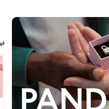
فه
بلاگ