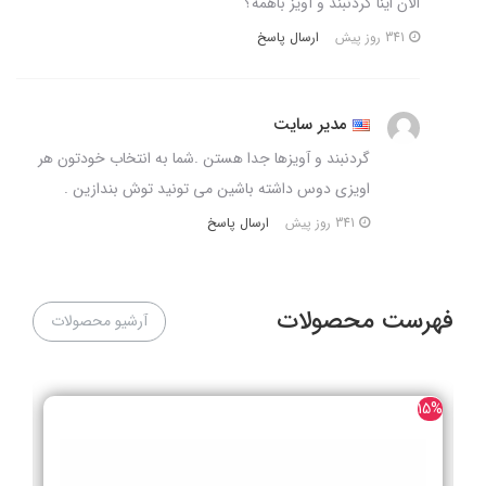
الان اینا گردنبند و آویز باهمه؟
ارسال پاسخ
341 روز پیش
مدیر سایت
گردنبند و آویزها جدا هستن .شما به انتخاب خودتون هر
اویزی دوس داشته باشین می تونید توش بندازین .
ارسال پاسخ
341 روز پیش
فهرست محصولات
آرشیو محصولات
25%
15%