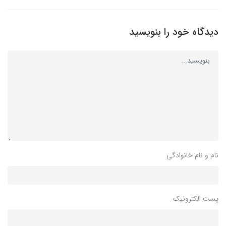
دستبند زنجیر ماری پاندورا مومنتس با
قفل قلبی قابل حکاکی
20,960,000
17,950,000 تومان