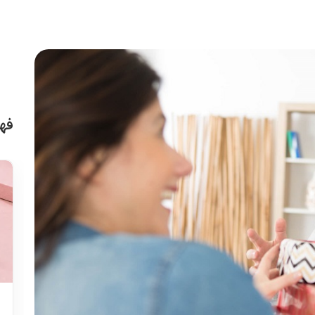
فه
بلاگ