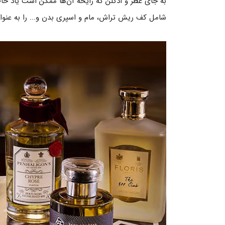
به جای عطر و ادکلن که رایحه آن‌ها ممکن است یاد خ
شامل کف ریش تراش، مام و اسپری بدن و... را به عنوا